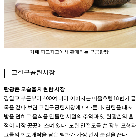
카페 피고지고에서 판매하는 구공탄빵.
고한구공탄시장
탄광촌 모습을 재현한 시장
경일교 부근부터 400여 미터 이어지는 마을호텔18번가 골
목을 걷다 보면 고한구공탄시장에 다다른다. 연탄을 때서
방을 덥히고 음식을 만들던 시절의 추억과 옛 탄광촌의 흔
적이 시장 곳곳에 스며 있다. 노란 안전모를 쓴 광부 모형과
그들의 희로애락을 담은 벽화가 가장 먼저 눈길을 끈다.