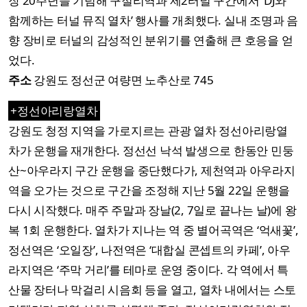
장 20주년을 기념해 구절리역과 제2터널 구간에서 ‘DJ와
함께하는 터널 뮤직 열차’ 행사를 개최했다. 실내 조명과 음
향 장비로 터널의 감성적인 분위기를 연출해 큰 호응을 얻
었다.
주소
강원도 정선군 여량면 노추산로 745
+정선아리랑열차
강원도 청정 지역을 가로지르는 관광 열차 정선아리랑열
차가 운행을 재개한다. 정선선 낙석 발생으로 한동안 민둥
산~아우라지 구간 운행을 중단했다가, 제천역과 아우라지
역을 오가는 것으로 구간을 조정해 지난 5월 22일 운행을
다시 시작했다. 매주 주말과 장날(2, 7일로 끝나는 날)에 왕
복 1회 운행한다. 열차가 지나는 역 중 별어곡역은 ‘억새꽃’,
정선역은 ‘오일장’, 나전역은 ‘대합실 콘셉트의 카페’, 아우
라지역은 ‘주막 거리’를 테마로 운영 중이다. 각 역에서 특
산물 장터나 막걸리 시음회 등을 열고, 열차 내에서는 스토