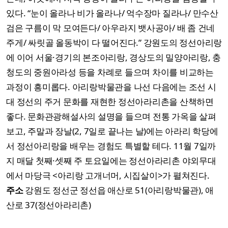
있다. “눈이 올라나 비가 올라나/ 억수장마 질라나/ 만수산
검은 구름이 막 모여든다/ 아우라지 뱃사공아/ 배 좀 건네
주게/ 싸릿골 올동박이 다 떨어진다.” 강원도의 정선아리랑
에 이어 서울·경기의 본조아리랑, 경상도의 밀양아리랑, 충
청도의 중원아라성 등을 차례로 들으며 차이를 비교하는
과정이 흥미롭다. 아리랑박물관을 나선 다음에는 조선 시
대 정선의 주거 문화를 재현한 정선아라리촌을 산책하면
좋다. 문화관광해설사의 설명을 들으며 전통 가옥을 살펴
보고, 주말과 장날(2, 7일로 끝나는 날)에는 아라리 학당에
서 정선아리랑을 배우는 경험도 특별할 테다. 11월 7일까
지 매달 첫째·셋째 주 토요일에는 정선아라리촌 야외무대
에서 마당극 <아리랑 고개너머, 시집살이>가 펼쳐진다.
주소
강원도 정선군 정선읍 애산로 51(아리랑박물관), 애
산로 37(정선아라리촌)