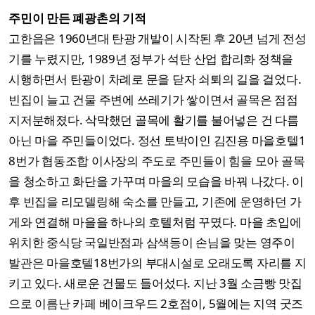
주민이 만든 폐광촌의 기적
고한읍은 1960년대 탄광 개발이 시작된 후 20년 넘게 전성
기를 누렸지만, 1989년 정부가 석탄 산업 합리화 정책을
시행하면서 탄광이 차례로 문을 닫자 쇠퇴의 길을 걸었다.
빈집이 늘고 건물 주변에 쓰레기가 쌓이면서 골목은 점점
지저분해졌다. 삭막했던 골목에 활기를 불어넣은 건 다름
아닌 마을 주민들이었다. 정선 토박이인 김진용 마을호텔1
8번가 협동조합 이사장의 주도로 주민들이 힘을 모아 골목
을 청소하고 화단을 가꾸며 마을의 모습을 바꿔 나갔다. 이
후 빈집을 리모델링해 숙소를 만들고, 기존에 운영하던 가
게와 연결해 마을을 하나의 호텔처럼 꾸몄다. 마을 초입에
위치한 중식당 국일반점과 삼색등이 손님을 맞는 영주이
발관은 마을호텔18번가의 부대시설로 오래도록 자리를 지
키고 있다. 새로운 건물도 들어섰다. 지난 3월 소금빵 맛집
으로 이름난 카페 베이크우드 2호점이, 5월에는 지역 굿즈