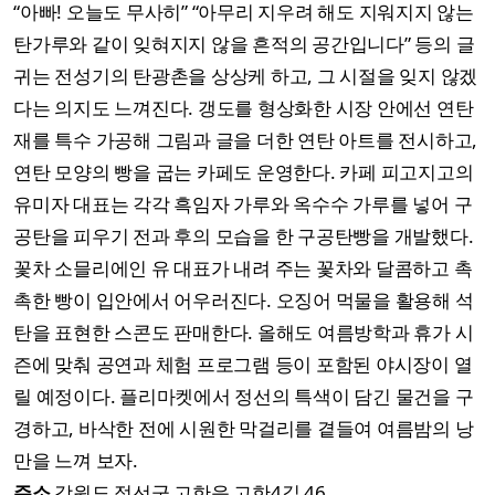
“아빠! 오늘도 무사히” “아무리 지우려 해도 지워지지 않는
탄가루와 같이 잊혀지지 않을 흔적의 공간입니다” 등의 글
귀는 전성기의 탄광촌을 상상케 하고, 그 시절을 잊지 않겠
다는 의지도 느껴진다. 갱도를 형상화한 시장 안에선 연탄
재를 특수 가공해 그림과 글을 더한 연탄 아트를 전시하고,
연탄 모양의 빵을 굽는 카페도 운영한다. 카페 피고지고의
유미자 대표는 각각 흑임자 가루와 옥수수 가루를 넣어 구
공탄을 피우기 전과 후의 모습을 한 구공탄빵을 개발했다.
꽃차 소믈리에인 유 대표가 내려 주는 꽃차와 달콤하고 촉
촉한 빵이 입안에서 어우러진다. 오징어 먹물을 활용해 석
탄을 표현한 스콘도 판매한다. 올해도 여름방학과 휴가 시
즌에 맞춰 공연과 체험 프로그램 등이 포함된 야시장이 열
릴 예정이다. 플리마켓에서 정선의 특색이 담긴 물건을 구
경하고, 바삭한 전에 시원한 막걸리를 곁들여 여름밤의 낭
만을 느껴 보자.
주소
강원도 정선군 고한읍 고한4길 46