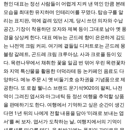
현인 대표는 정선 사람들이 어렵게 지켜 낸 역인 만큼 본래
모습을 최대한 유지하며 인테리어를 꾸몄다. 탑승구를 알
리는 표지판, 역에 걸려 있던 시계, 당시 쓰던 의자와 수납
공간, 기장이 착용하던 모자와 제복 등이 그대로 남아 옛 풍
경을 상상케 한다. 대표 메뉴는 곤드레 향이 은은하게 감도
는 나전역 크림 커피. 여기에 곁들일 디저트로는 곤드레 몽
블랑 갈레트, 곤드레 크림 크루아상, 사과 크로플 등이 있
다. 목련나무에서 채취한 꽃을 일곱 번 덖어 우린 목련꽃차
와 지역 특산물을 활용한 더덕라테 등 논카페인 음료도 다
양하다. 메뉴 주문 시 옛 비둘기호 승차권을 기념품으로 제
공한다. 또 로컬 웰니스 브랜드 운기석9020의 팔찌, 나전
역이 그려진 엽서와 마그네틱 등 정선 여행을 추억할 상품
을 판매하기도 한다. 여행에서 기억하고 싶은 순간이 생긴
다면 1년 뒤의 나에게 전할 내용을 담아 ‘미래로 보내는 엽
서’를 써 보자. 엽서가 도착하는 날, 여행지에서의 기억이
새록새록 떠오를 테다. 올 하반기에는 폴킴의 감미로운 목