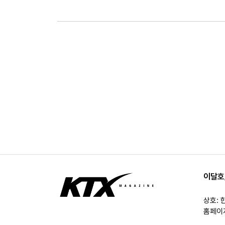
이달호
상호: 
홈페이지