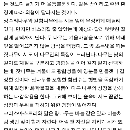
는 것보다 날개가 더 울퉁불퉁하다. 같은 종이라도 주변 환
경에 따라 외형이 달라지는 것이다.
상수리나무와 갈참나무에는 시든 잎이 무성하게 매달려
있다. 만지면 바스러질 줄 알았는데 예상과 달리 빳빳한 질
감에 광택까지 난다. 두 나무는 겨울바람을 막기 위해 여태
잎을 떨어뜨리지 않는 방식을 택했다. 그 옆 초록빛을 띠는
잣나무에서도 이 나무만의 특징이 드러난다. 나무는 낮의
길이로 계절을 구분하고 광합성을 이어 갈지 말지 선택하
는데, 잣나무는 겨울에도 광합성을 해 양분을 만들겠다 결
정한 것이다. 잣나무를 포함한 침엽수는 햇빛을 독점하기
위해 일정한 화학물질을 내뿜어 다른 나무의 성장을 방해
하는 타감작용을 한다. 고요해 보이는 숲속에서도 끝없는
성장과 우위를 점하기 위한 경쟁이 벌어진다.
크리스마스트리와 닮은 향나무는 바늘 같은 잎과 비늘처
럼 생긴 잎이 함께 자란다. 어릴 땐 자신을 지키기 위해 뾰
족한 바늘잎이 먼저 나고 7~8년 정도 지나면 부드러운 비