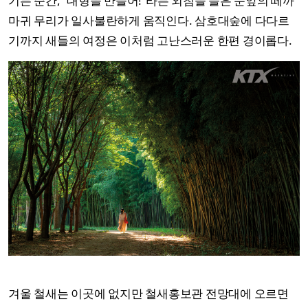
기는 순간, “대형을 만들어!”라는 외침을 들은 눈앞의 떼까
마귀 무리가 일사불란하게 움직인다. 삼호대숲에 다다르
기까지 새들의 여정은 이처럼 고난스러운 한편 경이롭다.
겨울 철새는 이곳에 없지만 철새홍보관 전망대에 오르면