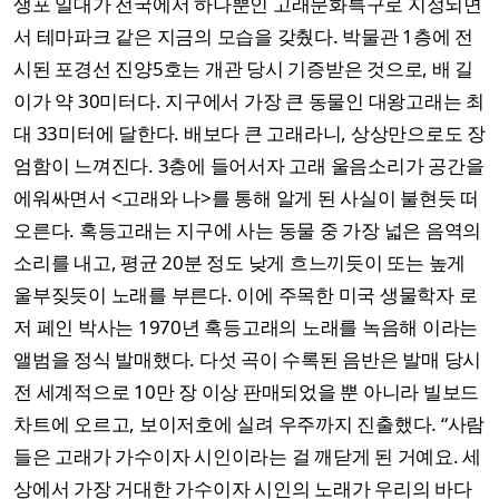
생포 일대가 전국에서 하나뿐인 고래문화특구로 지정되면
서 테마파크 같은 지금의 모습을 갖췄다. 박물관 1층에 전
시된 포경선 진양5호는 개관 당시 기증받은 것으로, 배 길
이가 약 30미터다. 지구에서 가장 큰 동물인 대왕고래는 최
대 33미터에 달한다. 배보다 큰 고래라니, 상상만으로도 장
엄함이 느껴진다. 3층에 들어서자 고래 울음소리가 공간을
에워싸면서 <고래와 나>를 통해 알게 된 사실이 불현듯 떠
오른다. 혹등고래는 지구에 사는 동물 중 가장 넓은 음역의
소리를 내고, 평균 20분 정도 낮게 흐느끼듯이 또는 높게
울부짖듯이 노래를 부른다. 이에 주목한 미국 생물학자 로
저 페인 박사는 1970년 혹등고래의 노래를 녹음해 이라는
앨범을 정식 발매했다. 다섯 곡이 수록된 음반은 발매 당시
전 세계적으로 10만 장 이상 판매되었을 뿐 아니라 빌보드
차트에 오르고, 보이저호에 실려 우주까지 진출했다. “사람
들은 고래가 가수이자 시인이라는 걸 깨닫게 된 거예요. 세
상에서 가장 거대한 가수이자 시인의 노래가 우리의 바다