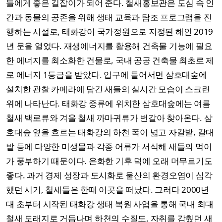
들에게 좋은 길잡이가 되어 준다. 철새홍보관은 도심 속 인
간과 동물의 공존을 위해 생태 교육과 탐조 프로그램을 진
행하는 시설로, 태화강이 국가정원으로 지정된 해인 2019
년 문을 열었다. 재생에너지를 활용해 건축물 기능에 필요
한 에너지를 최소화한 건물로, 국내 공공 건축물 최초로 제
로 에너지 1등급을 받았다. 입구에 들어서면 삼호대숲에
설치한 관찰 카메라에 담긴 새들의 실시간 모습이 스크린
위에 나타난다. 태화강 중류에 위치한 삼호대숲에는 여름
철새 백로류와 겨울 철새 까마귀류가 번갈아 찾아온다. 삼
호대숲 옆을 흐르는 태화강의 하천 폭이 넓고 자갈밭, 갈대
밭 등에 다양한 미생물과 각종 어류가 서식해 새들의 먹이
가 풍부하기 때문이다. 온화한 기후 덕에 오래 머무르기도
좋다. 과거 경제 성장과 도시화로 울산의 환경오염이 심각
했던 시기, 철새들은 한때 이곳을 떠났다. 그러다 2000년
대 초부터 시작된 태화강 생태 복원 사업을 통해 국내 최대
철새 도래지로 거듭나며 하천의 수질도, 자취를 감췄던 새