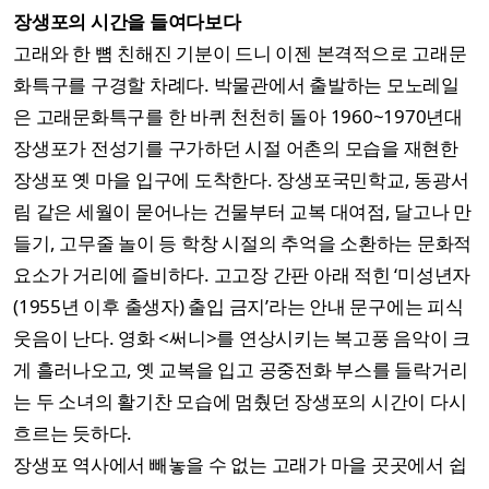
장생포의 시간을 들여다보다
고래와 한 뼘 친해진 기분이 드니 이젠 본격적으로 고래문
화특구를 구경할 차례다. 박물관에서 출발하는 모노레일
은 고래문화특구를 한 바퀴 천천히 돌아 1960~1970년대
장생포가 전성기를 구가하던 시절 어촌의 모습을 재현한
장생포 옛 마을 입구에 도착한다. 장생포국민학교, 동광서
림 같은 세월이 묻어나는 건물부터 교복 대여점, 달고나 만
들기, 고무줄 놀이 등 학창 시절의 추억을 소환하는 문화적
요소가 거리에 즐비하다. 고고장 간판 아래 적힌 ‘미성년자
(1955년 이후 출생자) 출입 금지’라는 안내 문구에는 피식
웃음이 난다. 영화 <써니>를 연상시키는 복고풍 음악이 크
게 흘러나오고, 옛 교복을 입고 공중전화 부스를 들락거리
는 두 소녀의 활기찬 모습에 멈췄던 장생포의 시간이 다시
흐르는 듯하다.
장생포 역사에서 빼놓을 수 없는 고래가 마을 곳곳에서 쉽