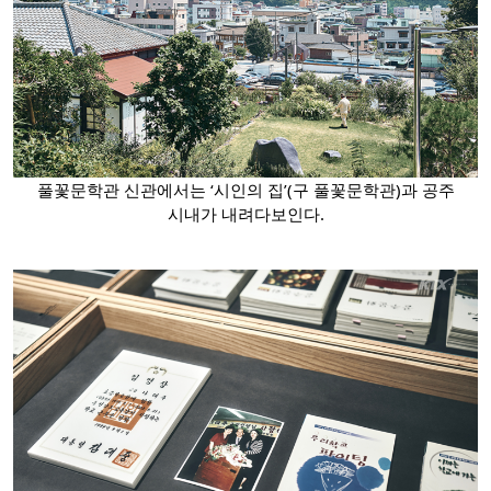
풀꽃문학관 신관에서는 ‘시인의 집’(구 풀꽃문학관)과 공주
시내가 내려다보인다.