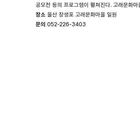
공모전 등의 프로그램이 펼쳐진다. 고래문화마을
장소
울산 장생포 고래문화마을 일원
문의
052-226-3403