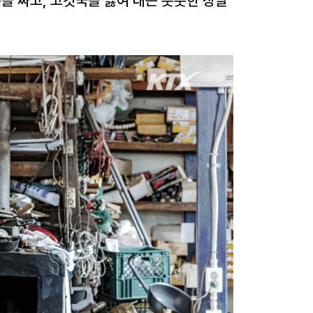
을 짜고, 고깃국을 끓여 내는 훗훗한 장날