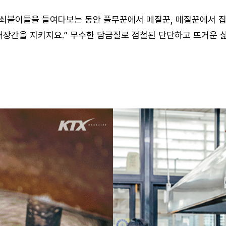
 쇠붙이들을 들여다보는 동안 풀무꾼에서 메질꾼, 메질꾼에서 
 대장간을 지키지요.” 무수한 담금질로 점철된 단단하고 뜨거운 삶