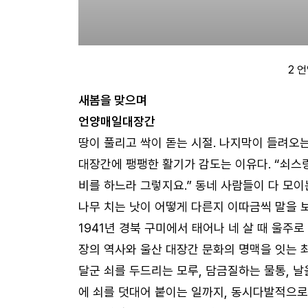
2 
새봄을 맞으며
언양매일대장간
땅이 풀리고 싹이 돋는 시절. 나지막이 들려오
대장간에 팽팽한 활기가 감도는 이유다. “쇠스랑
비를 하느라 그렇지요.” 동네 사람들이 다 모이
나무 치는 낫이 어떻게 다른지 이따금씩 말을 
1941년 경북 구미에서 태어나 네 살 때 울주
장의 역사와 울산 대장간 문화의 명맥을 잇는 최
달군 쇠를 두드리는 모루, 담금질하는 물통, 
에 쇠를 덧대어 붙이는 일까지, 동시다발적으로