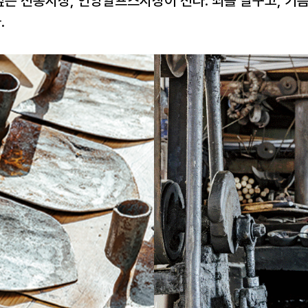
깊은 전통시장, 언양알프스시장이 선다. 쇠를 달구고, 기름
.