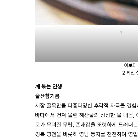
1
1 이보다
2 최신
깨 볶는 인생
울산참기름
시장 골목만큼 다종다양한 후각적 자극을 경험하
바다에서 건져 올린 해산물의 싱싱한 물 내음,
코가 무뎌질 무렵, 존재감을 또렷하게 드러내는
경북 영천을 비롯해 영남 등지를 전전하며 영업을