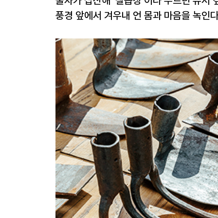
물자가 집산해 ‘칠읍장’이라 부르던 유서 
풍경 앞에서 겨우내 언 몸과 마음을 녹인다