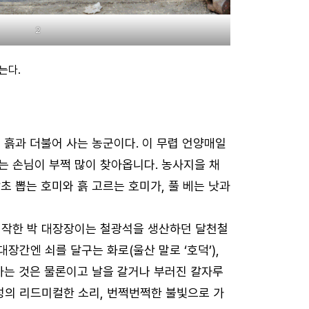
2
는다.
 흙과 더불어 사는 농군이다. 이 무렵 언양매일
려는 손님이 부쩍 많이 찾아옵니다. 농사지을 채
초 뽑는 호미와 흙 고르는 호미가, 풀 베는 낫과
 시작한 박 대장장이는 철광석을 생산하던 달천철
간엔 쇠를 달구는 화로(울산 말로 ‘호덕’),
하는 것은 물론이고 날을 갈거나 부러진 칼자루
성의 리드미컬한 소리, 번쩍번쩍한 불빛으로 가