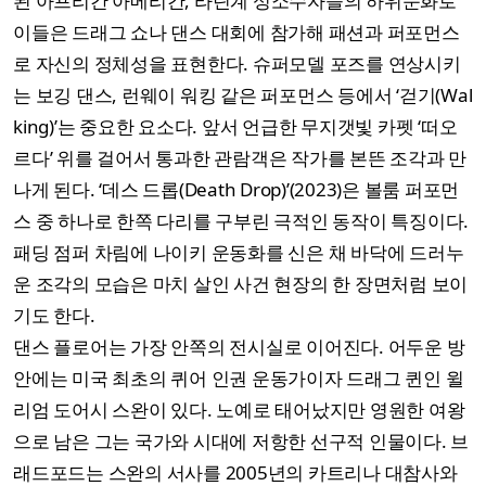
된 아프리칸 아메리칸, 라틴계 성소수자들의 하위문화로
이들은 드래그 쇼나 댄스 대회에 참가해 패션과 퍼포먼스
로 자신의 정체성을 표현한다. 슈퍼모델 포즈를 연상시키
는 보깅 댄스, 런웨이 워킹 같은 퍼포먼스 등에서 ‘걷기(Wal
king)’는 중요한 요소다. 앞서 언급한 무지갯빛 카펫 ‘떠오
르다’ 위를 걸어서 통과한 관람객은 작가를 본뜬 조각과 만
나게 된다. ‘데스 드롭(Death Drop)’(2023)은 볼룸 퍼포먼
스 중 하나로 한쪽 다리를 구부린 극적인 동작이 특징이다.
패딩 점퍼 차림에 나이키 운동화를 신은 채 바닥에 드러누
운 조각의 모습은 마치 살인 사건 현장의 한 장면처럼 보이
기도 한다.
댄스 플로어는 가장 안쪽의 전시실로 이어진다. 어두운 방
안에는 미국 최초의 퀴어 인권 운동가이자 드래그 퀸인 윌
리엄 도어시 스완이 있다. 노예로 태어났지만 영원한 여왕
으로 남은 그는 국가와 시대에 저항한 선구적 인물이다. 브
래드포드는 스완의 서사를 2005년의 카트리나 대참사와