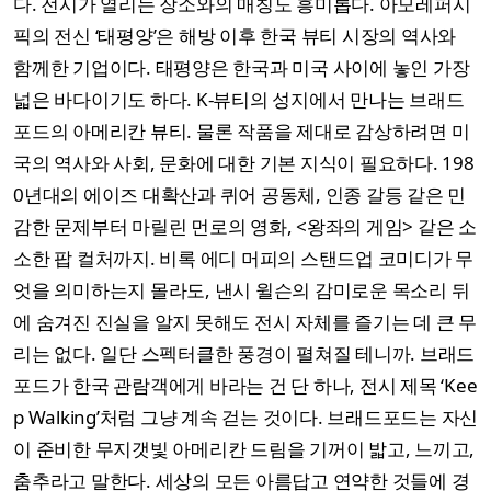
다. 전시가 열리는 장소와의 매칭도 흥미롭다. 아모레퍼시
픽의 전신 ‘태평양’은 해방 이후 한국 뷰티 시장의 역사와
함께한 기업이다. 태평양은 한국과 미국 사이에 놓인 가장
넓은 바다이기도 하다. K-뷰티의 성지에서 만나는 브래드
포드의 아메리칸 뷰티. 물론 작품을 제대로 감상하려면 미
국의 역사와 사회, 문화에 대한 기본 지식이 필요하다. 198
0년대의 에이즈 대확산과 퀴어 공동체, 인종 갈등 같은 민
감한 문제부터 마릴린 먼로의 영화, <왕좌의 게임> 같은 소
소한 팝 컬처까지. 비록 에디 머피의 스탠드업 코미디가 무
엇을 의미하는지 몰라도, 낸시 윌슨의 감미로운 목소리 뒤
에 숨겨진 진실을 알지 못해도 전시 자체를 즐기는 데 큰 무
리는 없다. 일단 스펙터클한 풍경이 펼쳐질 테니까. 브래드
포드가 한국 관람객에게 바라는 건 단 하나, 전시 제목 ‘Kee
p Walking’처럼 그냥 계속 걷는 것이다. 브래드포드는 자신
이 준비한 무지갯빛 아메리칸 드림을 기꺼이 밟고, 느끼고,
춤추라고 말한다. 세상의 모든 아름답고 연약한 것들에 경