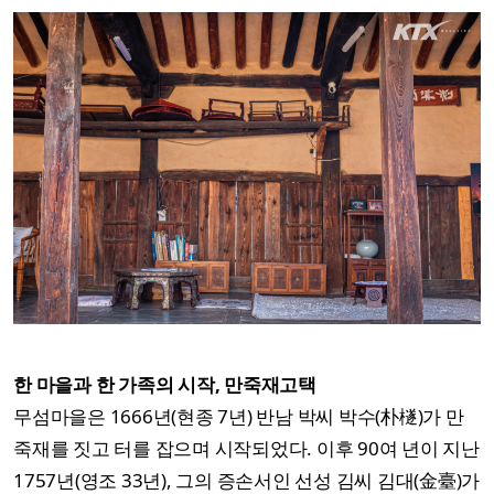
한 마을과 한 가족의 시작, 만죽재고택
무섬마을은 1666년(현종 7년) 반남 박씨 박수(朴檖)가 만
죽재를 짓고 터를 잡으며 시작되었다. 이후 90여 년이 지난
1757년(영조 33년), 그의 증손서인 선성 김씨 김대(金臺)가