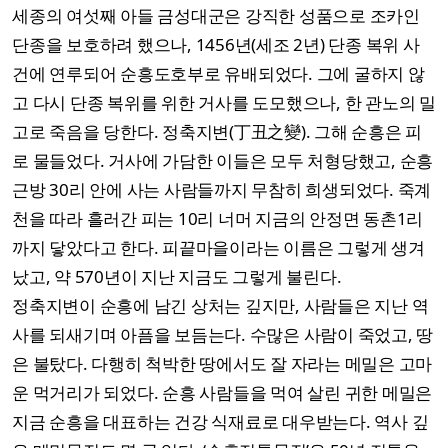
세종의 여섯째 아들 금성대군은 강직한 성품으로 조카인
단종을 보호하려 했으나, 1456년(세조 2년) 단종 복위 사
건에 연루되어 순흥도호부로 유배되었다. 그에 굴하지 않
고 다시 단종 복위를 위한 거사를 도모했으나, 한 관노의 밀
고로 죽음을 당한다. 정축지변(丁丑之變). 그해 순흥은 피
로 물들었다. 거사에 가담한 이들은 모두 처형당했고, 순흥
근방 30리 안에 사는 사람들까지 무참히 희생되었다. 죽계
천을 따라 흘러간 피는 10리 너머 지금의 안정면 동촌1리
까지 닿았다고 한다. 피끝마을이라는 이름은 그렇게 생겨
났고, 약 570년이 지난 지금도 그렇게 불린다.
정축지변이 순흥에 남긴 상처는 깊지만, 사람들은 지난 역
사를 되새기며 아픔을 보듬는다. 수많은 사람이 죽었고, 땅
은 불탔다. 다행히 척박한 땅에서도 잘 자라는 메밀은 고마
운 먹거리가 되었다. 순흥 사람들을 먹여 살린 귀한 메밀은
지금 순흥을 대표하는 건강 식재료로 대우받는다. 역사 깊