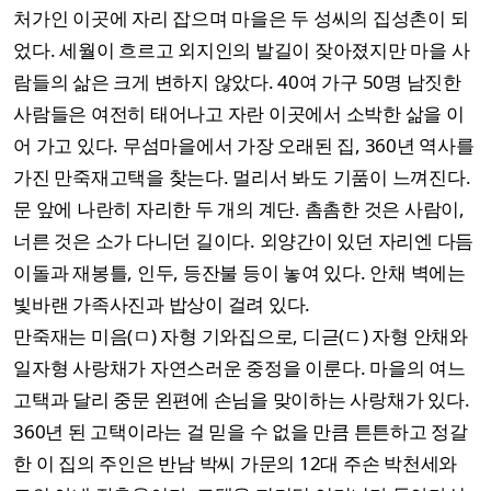
처가인 이곳에 자리 잡으며 마을은 두 성씨의 집성촌이 되
었다. 세월이 흐르고 외지인의 발길이 잦아졌지만 마을 사
람들의 삶은 크게 변하지 않았다. 40여 가구 50명 남짓한
사람들은 여전히 태어나고 자란 이곳에서 소박한 삶을 이
어 가고 있다. 무섬마을에서 가장 오래된 집, 360년 역사를
가진 만죽재고택을 찾는다. 멀리서 봐도 기품이 느껴진다.
문 앞에 나란히 자리한 두 개의 계단. 촘촘한 것은 사람이,
너른 것은 소가 다니던 길이다. 외양간이 있던 자리엔 다듬
이돌과 재봉틀, 인두, 등잔불 등이 놓여 있다. 안채 벽에는
빛바랜 가족사진과 밥상이 걸려 있다.
만죽재는 미음(ㅁ) 자형 기와집으로, 디귿(ㄷ) 자형 안채와
일자형 사랑채가 자연스러운 중정을 이룬다. 마을의 여느
고택과 달리 중문 왼편에 손님을 맞이하는 사랑채가 있다.
360년 된 고택이라는 걸 믿을 수 없을 만큼 튼튼하고 정갈
한 이 집의 주인은 반남 박씨 가문의 12대 주손 박천세와