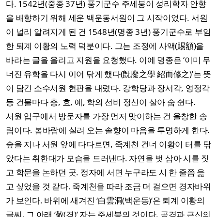
다. 1542년(중종 37년) 풍기군수 주세붕이 성리학자 안향
을 배향하기 위해 세운 백운동서원이 그 시작이었다. 서원
이 널리 알려지게 된 건 1548년(명종 3년) 풍기군수로 부임
한 퇴계 이황의 노력 덕분이다. 그는 조정에 사액(賜額)을
바라는 글을 올리고 지원을 요청했다. 이에 명종은 ‘이미 무
너진 유학을 다시 이어 닦게 했다(旣廢之學 紹而修之)’는 뜻
이 담긴 소수서원 현판을 내렸다. 강학당과 장서각, 영정각
등 건물마다 충, 효, 예, 학의 선비 정신이 살아 숨 쉰다.
서원 입구에서 방문자를 가장 먼저 맞이하는 건 울창한 송
림이다. 봄바람에 실려 오는 솔향이 마음을 투명하게 한다.
숲을 지나 서원 앞에 다다르면, 죽계천 건너 이황이 터를 닦
았다는 취한대가 모습을 드러낸다. 자연을 벗 삼아 시를 짓
고 학문을 논하던 곳. 정자에 서면 누구라도 시 한 줄쯤 읊
고 싶었을 것 같다. 죽계천을 따라 조금 더 걸으면 경자바위
가 보인다. 바위에 새겨진 ‘白雲洞(백운동)’은 퇴계 이황의
글씨, 그 아래 ‘敬(경)’ 자는 주세붕의 것이다. 공경과 근신의