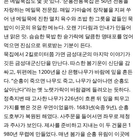
은 메밀묵집도 몇 곳 있다. ‘순흥전통묵집’은 50년 전통을
자랑하는 메밀묵 전문점. 매일 가마솥에 장작불을 지펴 쑤
어 낸 메밀묵에 진한 멸치 육수와 조밥 한 그릇을 곁들인 묵
밥이 이곳의 유일한 메뉴다. 오랜 기다림과 인내가 만들어
낸 맑은 맛. 슴슴한 묵밥 한 숟가락에 달큼한 명태포를 얹어
먹으면 진심으로 위로받는 기분이 든다.
묵집에서 2킬로미터쯤 가면 금성대군의 마지막 이야기가
깃든 금성대군신단을 만난다. 따스한 봄기운이 신단을 감
싸고, 뒤편에는 1200년을 산 은행나무가 바람에 잎을 흔든
다. “순흥이 죽으면 나무도 죽고, 나무가 살아나면 순흥도
살아난다”라는 옛 노랫가락이 바람결에 들려오는 듯하다.
정축지변 때 고사한 나무가 226년이 흐른 뒤 잎을 틔우고
가지를 뻗은 것은 우연이었을까. 1683년(숙종 9년), 순흥
도호부가 복원된 해였다. 사주문을 들어서면 좌우로 제청
과 주사가 보인다. 제사를 준비하고 지내는 이 두 건물은 1
980년 무렵에 만들었다. 매년 봄가을 순흥 유림이 이곳에