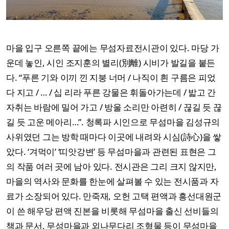
마을 입구 오른쪽 끝에는 무섬자료전시관이 있다. 마당 가
운데 놓인, 시인 조지훈의 별리(別離) 시비가 발길을 붙든
다. “푸른 기와 이끼 낀 지붕 너머 / 나직이 흰 구름은 피었
다 지고 / … / 십 리라 푸른 강물은 휘돌아가는데 / 밟고 간
자취는 바람에 밀어 가고 / 방울 소리만 아련히 / 끊길 듯 끊
길 듯 고운 메아리…”. 청록파 시인으로 무섬마을 김성규의
사위였던 그는 방학 때마다 이곳에 내려와 시심(詩心)을 쌓
았다. ‘겨먹이’ ‘띠앗강변’ 등 무섬마을과 관련된 표현은 그
의 작품 여러 곳에 남아 있다. 전시관은 그리 크지 않지만,
마을의 역사와 문화를 한눈에 살펴볼 수 있는 전시품과 자
료가 소장되어 있다. 만죽재, 오헌 고택 편액과 흥선대원군
이 쓴 해우당 편액 진본을 비롯해 무섬마을 출신 선비들의
책과 문서, 무섬마을과 외나무다리 조형물 등이 무섬마을