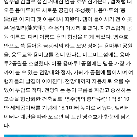
영주댐 건설로 생긴 거대한 인공 호수 한가운데, 섬처럼 떠
오른 용마루에도 새로운 공간이 조성됐다. 용마루의 ‘용
(龍)’은 이 지역 옛 이름에서 따왔다. 댐이 들어서기 전 이곳
은 ‘용혈리(龍穴里)’, 즉 용의 거처라 불렸다. 자연스럽게 공
원 이름도, 다리 이름도 용의 형상을 띠게 되었다. 영주호
안으로 쑥 들어온 금광리의 하트 모양 땅에는 용마루1공원
을, 용두교와 용미교를 건너 만나는 미르미르섬에는 용마
루2공원을 조성했다. 이중 용마루1공원에는 댐을 가장 가
까이 볼 수 있는 전망대와 정자, 카페가 공원에 들어서며 여
행자들의 발길이 이어진다. 전망대까지 자동차로 오를 수
있어 부담도 적다. 전망대는 용이 구름을 휘감고 승천하는
모습을 형상화한 건축물로, 영주댐의 총담수량 1억 8110
만 세제곱미터를 기념해 18.1미터 높이로 세웠다. 엘리베
이터나 계단을 따라 오르면 탁 트인 영주호가 한눈에 담긴
다.