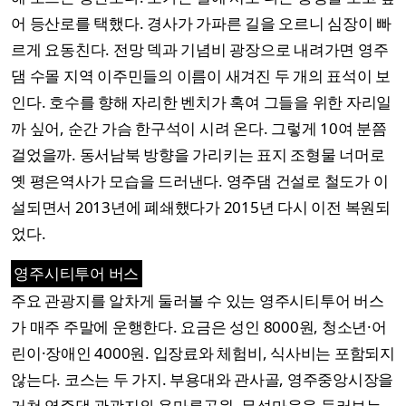
어 등산로를 택했다. 경사가 가파른 길을 오르니 심장이 빠
르게 요동친다. 전망 덱과 기념비 광장으로 내려가면 영주
댐 수몰 지역 이주민들의 이름이 새겨진 두 개의 표석이 보
인다. 호수를 향해 자리한 벤치가 혹여 그들을 위한 자리일
까 싶어, 순간 가슴 한구석이 시려 온다. 그렇게 10여 분쯤
걸었을까. 동서남북 방향을 가리키는 표지 조형물 너머로
옛 평은역사가 모습을 드러낸다. 영주댐 건설로 철도가 이
설되면서 2013년에 폐쇄했다가 2015년 다시 이전 복원되
었다.
영주시티투어 버스
주요 관광지를 알차게 둘러볼 수 있는 영주시티투어 버스
가 매주 주말에 운행한다. 요금은 성인 8000원, 청소년·어
린이·장애인 4000원. 입장료와 체험비, 식사비는 포함되지
않는다. 코스는 두 가지. 부용대와 관사골, 영주중앙시장을
거쳐 영주댐 관광지와 용마루공원, 무섬마을을 둘러보는