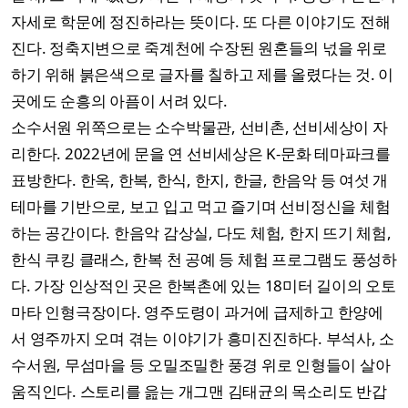
자세로 학문에 정진하라는 뜻이다. 또 다른 이야기도 전해
진다. 정축지변으로 죽계천에 수장된 원혼들의 넋을 위로
하기 위해 붉은색으로 글자를 칠하고 제를 올렸다는 것. 이
곳에도 순흥의 아픔이 서려 있다.
소수서원 위쪽으로는 소수박물관, 선비촌, 선비세상이 자
리한다. 2022년에 문을 연 선비세상은 K-문화 테마파크를
표방한다. 한옥, 한복, 한식, 한지, 한글, 한음악 등 여섯 개
테마를 기반으로, 보고 입고 먹고 즐기며 선비정신을 체험
하는 공간이다. 한음악 감상실, 다도 체험, 한지 뜨기 체험,
한식 쿠킹 클래스, 한복 천 공예 등 체험 프로그램도 풍성하
다. 가장 인상적인 곳은 한복촌에 있는 18미터 길이의 오토
마타 인형극장이다. 영주도령이 과거에 급제하고 한양에
서 영주까지 오며 겪는 이야기가 흥미진진하다. 부석사, 소
수서원, 무섬마을 등 오밀조밀한 풍경 위로 인형들이 살아
움직인다. 스토리를 읊는 개그맨 김태균의 목소리도 반갑