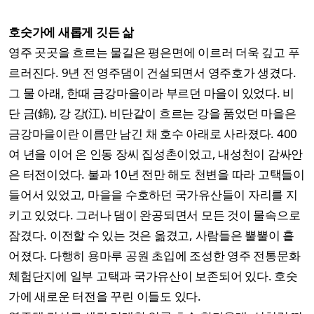
호숫가에 새롭게 깃든 삶
영주 곳곳을 흐르는 물길은 평은면에 이르러 더욱 깊고 푸
르러진다. 9년 전 영주댐이 건설되면서 영주호가 생겼다.
그 물 아래, 한때 금강마을이라 부르던 마을이 있었다. 비
단 금(錦), 강 강(江). 비단같이 흐르는 강을 품었던 마을은
금강마을이란 이름만 남긴 채 호수 아래로 사라졌다. 400
여 년을 이어 온 인동 장씨 집성촌이었고, 내성천이 감싸안
은 터전이었다. 불과 10년 전만 해도 천변을 따라 고택들이
들어서 있었고, 마을을 수호하던 국가유산들이 자리를 지
키고 있었다. 그러나 댐이 완공되면서 모든 것이 물속으로
잠겼다. 이전할 수 있는 것은 옮겼고, 사람들은 뿔뿔이 흩
어졌다. 다행히 용마루 공원 초입에 조성한 영주 전통문화
체험단지에 일부 고택과 국가유산이 보존되어 있다. 호숫
가에 새로운 터전을 꾸린 이들도 있다.