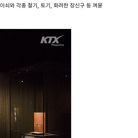
쇠와 각종 철기, 토기, 화려한 장신구 등 껴묻