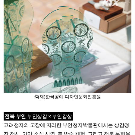
©(재)한국공예‧디자인문화진흥원
전북 부안
부안상감 × 부안감상
고려청자의 고장에 자리한 부안청자박물관에서는 상감청
자 전시, 가마 소성 시연, 흙 반죽 체험, 그리고 전북 무형유