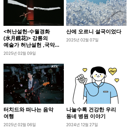
<허난설헌-수월경화
산에 오르니 설국이었다
(水月鏡花)> 강릉의
2025년 02월 07일
예술가 허난설헌 ,국악과
발레로 다시 태어나다
2025년 02월 09일
터치드와 떠나는 음악
나눌수록 건강한 우리
여행
동네 병원 이야기
2025년 02월 06일
2024년 12월 27일