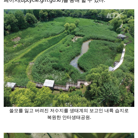
쓸모를 잃고 버려진 저수지를 생태계의 보고인 내륙 습지로
복원한 안터생태공원.