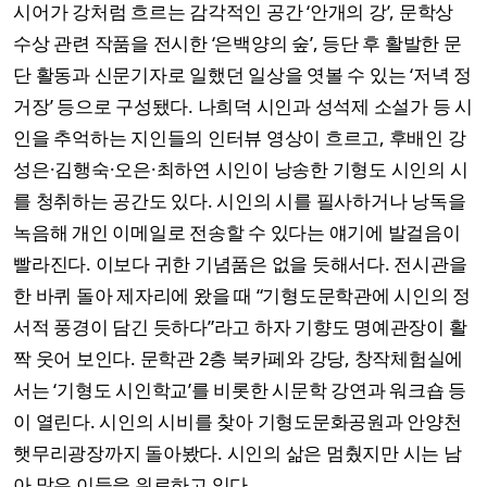
시어가 강처럼 흐르는 감각적인 공간 ‘안개의 강’, 문학상
수상 관련 작품을 전시한 ‘은백양의 숲’, 등단 후 활발한 문
단 활동과 신문기자로 일했던 일상을 엿볼 수 있는 ‘저녁 정
거장’ 등으로 구성됐다. 나희덕 시인과 성석제 소설가 등 시
인을 추억하는 지인들의 인터뷰 영상이 흐르고, 후배인 강
성은·김행숙·오은·최하연 시인이 낭송한 기형도 시인의 시
를 청취하는 공간도 있다. 시인의 시를 필사하거나 낭독을
녹음해 개인 이메일로 전송할 수 있다는 얘기에 발걸음이
빨라진다. 이보다 귀한 기념품은 없을 듯해서다. 전시관을
한 바퀴 돌아 제자리에 왔을 때 “기형도문학관에 시인의 정
서적 풍경이 담긴 듯하다”라고 하자 기향도 명예관장이 활
짝 웃어 보인다. 문학관 2층 북카페와 강당, 창작체험실에
서는 ‘기형도 시인학교’를 비롯한 시문학 강연과 워크숍 등
이 열린다. 시인의 시비를 찾아 기형도문화공원과 안양천
햇무리광장까지 돌아봤다. 시인의 삶은 멈췄지만 시는 남
아 많은 이들을 위로하고 있다.