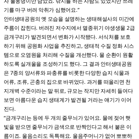
자 물웅덩이만 남았죠. 낚시를 하는 사람도 있었지만 쓰레
기를 마구 버려 악취가 심했어요.”
안터생태공원의 옛 모습을 설명하는 생태해설사의 미간에
주름이 잡힌다. 버려진 저수지에서 멸종위기 야생생물 2급
금개구리가 발견되면서 변화가 시작됐다. 서식처를 보호
하기 위해 공원화 사업을 추진하고, 생태적 수질 정화 시스
템으로 오염원을 처리해 수질을 개선했다. 물 순환이 원활
하도록 실개울을 조성하기도 했다. 그 결과 안터생태공원
은 7종의 양서류와 파충류를 비롯한 다양한 습지 식물과
어류, 조류, 곤충의 집으로 바뀌었다. 과거를 떠올리면 천
지개벽 수준이라는 말 뒤로, 규모는 작지만 자세히 들여다
보면 아름다운 습지 생태계가 발견될 거라는 얘기가 이어
진다.
“금개구리는 등에 두 개의 줄무늬가 있어요. 물에 젖어 햇
빛을 받으면 줄무늬가 금색으로 반짝인다고 해서 붙은 이
름이죠. 울음소리도 독특해요. 울음주머니가 없어 뽀뽀하