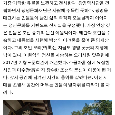
기증·기탁한 유물을 보관하고 전시한다. 광명역사관을 건
립하면서 광명문화재단은 사람에 주목한 듯하다. 광명을
대표하는 인물들이 남긴 삶의 족적과 오늘날까지 이어지
는 정신문화를 기반으로 전시실을 구성했다. 가장 인상 깊
은 인물은 조선 중기의 문신 이원익이다. 왜란과 호란을 수
습하고 대동법을 시행해 백성의 어려움을 줄여 준 명재상
이다. 그의 호인 오리(梧里)는 지금도 광명 곳곳의 지명에
남아 있다. 이원익의 정신을 계승하는 오리서원 맞은편에
2017년 기형도문학관이 개관했다. 스물아홉 살에 요절한
시인과 미수(米壽)까지 장수한 조선의 문신이 이웃이 된 거
다. 앞서 공간에 남겨진 시간의 층위를 살폈다면, 이젠 시
대를 초월해 공간에 머무는 인물의 발자취를 따라가 볼 차
례다.