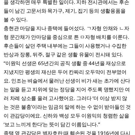
을 생각하면 매우 특별한 일이다. 지하 전시관에서는 후손
들이 남긴 고문서와 목가구, 제기, 집기 등의 생활용품을
볼 수 있다.
충현관 마당을 지나 종택에 들어섰다. ㄱ자형 안채와 ㄴ자
형 문간채가 안마당을 중심으로 튼 ㅁ자형 배치를 이룬다.
후손들이 살던 주택 내부에는 그들이 사용했거나 수집한
반상과 장롱, 뒤주, 절구 같은 생활 유물이 전시돼 있다.
“이원익 선생은 65년간의 공직 생활 중 44년을 재상으로
지냈지만 평생의 재산은 두어 칸짜리 오두막이 전부였어
요. 인조는 벼슬에서 물러난 선생이 비가 새는 초가에 산다
는 말을 듣고 지위에 맞는 정당을 지어 주도록 명했지만 여
러 차례 상소를 올려 고사했어요. 그러다 ‘더 이상 받지 않
는 것은 불충’이라는 임금의 말에 하는 수 없이 받아들인 것
이 관감당이에요. 신하와 백성 모두 이원익의 청렴한 삶을
‘보고 느끼게 한다’는 뜻이 담긴 이름입니다.”
종택 옆 관감당은 병자호란 때 훼손된 것을 1916년에 다시