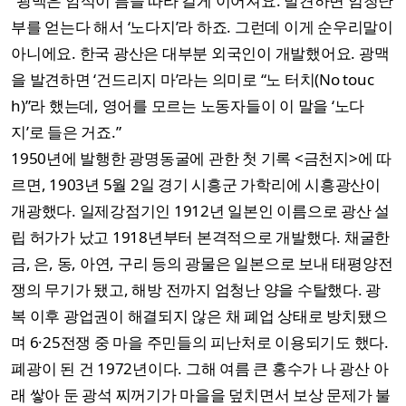
“광맥은 암석이 틈을 따라 길게 이어져요. 발견하면 엄청난
부를 얻는다 해서 ‘노다지’라 하죠. 그런데 이게 순우리말이
아니에요. 한국 광산은 대부분 외국인이 개발했어요. 광맥
을 발견하면 ‘건드리지 마’라는 의미로 “노 터치(No touc
h)”라 했는데, 영어를 모르는 노동자들이 이 말을 ‘노다
지’로 들은 거죠.”
1950년에 발행한 광명동굴에 관한 첫 기록 <금천지>에 따
르면, 1903년 5월 2일 경기 시흥군 가학리에 시흥광산이
개광했다. 일제강점기인 1912년 일본인 이름으로 광산 설
립 허가가 났고 1918년부터 본격적으로 개발했다. 채굴한
금, 은, 동, 아연, 구리 등의 광물은 일본으로 보내 태평양전
쟁의 무기가 됐고, 해방 전까지 엄청난 양을 수탈했다. 광
복 이후 광업권이 해결되지 않은 채 폐업 상태로 방치됐으
며 6·25전쟁 중 마을 주민들의 피난처로 이용되기도 했다.
폐광이 된 건 1972년이다. 그해 여름 큰 홍수가 나 광산 아
래 쌓아 둔 광석 찌꺼기가 마을을 덮치면서 보상 문제가 불