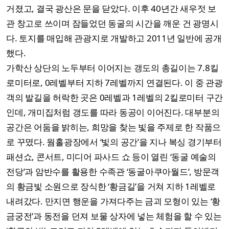
거졌고, 결국 광산은 문을 닫았다. 이후 40년간 새우젓 보
관 창고로 쓰이며 잠들었던 동굴의 시간을 깨운 건 광명시
다. 토지를 매입해 관광지로 개발하고 2011년 일반에 공개
했다.
가학산 상단의 노두부터 이어지는 갱도의 총길이는 7.8킬
로미터로, 0레벨부터 지하 7레벨까지 연결된다. 이 중 관광
객의 발길을 허락한 곳은 0레벨과 1레벨의 2킬로미터 구간
인데, 개미집처럼 갱도를 따라 동공이 이어진다. 대부분의
공간은 어둠을 밝히는, 희망을 찾는 빛을 주제로 한 작품으
로 꾸몄다. 웜홀광장에서 ‘빛의 공간’을 지나 복싱 경기부터
패션쇼, 콘서트, 미디어 파사드 쇼 등이 열린 ‘동굴 예술의
전당’과 암반수를 활용한 수족관 ‘동굴아쿠아월드’, 방문객
의 황금빛 소원으로 장식한 ‘황금길’을 거쳐 지하 1레벨로
내려갔다. 만지면 행운을 가져다주는 금괴 모형이 있는 ‘황
금궁전’과 동전을 던져 보물 상자에 넣는 체험을 할 수 있는