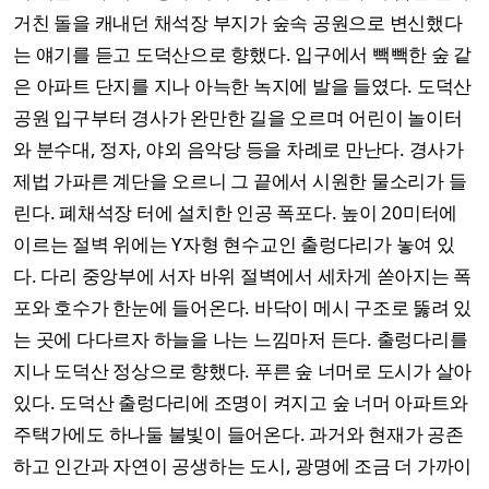
거친 돌을 캐내던 채석장 부지가 숲속 공원으로 변신했다
는 얘기를 듣고 도덕산으로 향했다. 입구에서 빽빽한 숲 같
은 아파트 단지를 지나 아늑한 녹지에 발을 들였다. 도덕산
공원 입구부터 경사가 완만한 길을 오르며 어린이 놀이터
와 분수대, 정자, 야외 음악당 등을 차례로 만난다. 경사가
제법 가파른 계단을 오르니 그 끝에서 시원한 물소리가 들
린다. 폐채석장 터에 설치한 인공 폭포다. 높이 20미터에
이르는 절벽 위에는 Y자형 현수교인 출렁다리가 놓여 있
다. 다리 중앙부에 서자 바위 절벽에서 세차게 쏟아지는 폭
포와 호수가 한눈에 들어온다. 바닥이 메시 구조로 뚫려 있
는 곳에 다다르자 하늘을 나는 느낌마저 든다. 출렁다리를
지나 도덕산 정상으로 향했다. 푸른 숲 너머로 도시가 살아
있다. 도덕산 출렁다리에 조명이 켜지고 숲 너머 아파트와
주택가에도 하나둘 불빛이 들어온다. 과거와 현재가 공존
하고 인간과 자연이 공생하는 도시, 광명에 조금 더 가까이