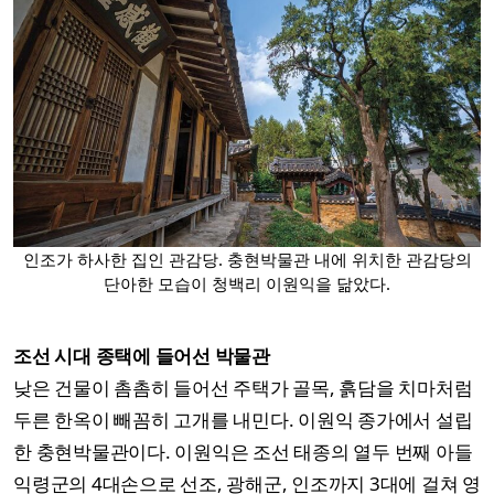
인조가 하사한 집인 관감당. 충현박물관 내에 위치한 관감당의
단아한 모습이 청백리 이원익을 닮았다.
조선 시대 종택에 들어선 박물관
낮은 건물이 촘촘히 들어선 주택가 골목, 흙담을 치마처럼
두른 한옥이 빼꼼히 고개를 내민다. 이원익 종가에서 설립
한 충현박물관이다. 이원익은 조선 태종의 열두 번째 아들
익령군의 4대손으로 선조, 광해군, 인조까지 3대에 걸쳐 영