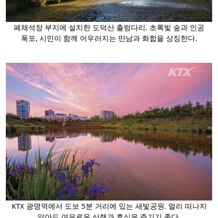
폐채석장 부지에 설치한 도덕산 출렁다리. 초록빛 숲과 인공
폭포, 시민이 함께 어우러지는 만남과 화합을 상징한다.
KTX 광명역에서 도보 5분 거리에 있는 새빛공원. 멀리 떠나지
않아도 여유로운 산책과 휴식을 즐기기 좋다.