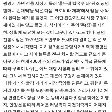
광명에 가면 전통 시장에 들러 ‘홍두깨 칼국수’와 ‘원조 광명
할머니 빈대떡’을 먹은 다음 ‘크로레라 제과’에서 빵을 사 와
야 한다는 얘기를 들었다. 그 어떤 관광지보다 시장 구경이
재미있다는 말도 들었다. 심지어 의식주의 ‘주(집)’를 제외
한, 생활에 필요한 모든 것이 그곳에 있다고도 했다. 광명
전통시장은 1970년대 초반부터 닷새마다 열리는 작은 오
일장에서 시작됐다. 지하철 7호선 광명사거리역과 광명센
트럴아이파크 사이 블록을 전부 차지할 정도로 규모가 큰
이곳에는 현재 400여 개의 점포가 입점했다. 취급 품목에
따라 구역이 나뉘는 여느 대형 시장과 달리 모두 뒤섞여 있
다. 그래서 복잡하지만 그 때문에 구경하는 재미가 있다.
파랑 거리와 빨강 거리가 시장 중앙을 관통하고, 평행한 두
거리 사이를 주황·노랑·초록·남색·보라색 거리가 사다리처
럼 연결한다. 장을 보러 온 동네 사람과 맛집을 찾아온 여행
자, 안양천을 따라 뛰어온 러닝족과 자전거족까지 더해져
시장 골목이 북적인다. 어머니와 아들이 운영하는 기름집,