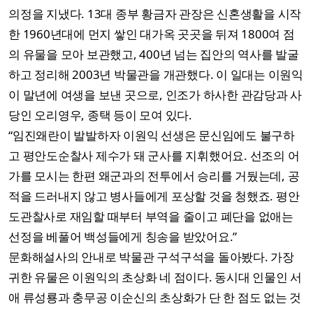
의정을 지냈다. 13대 종부 황금자 관장은 신혼생활을 시작
한 1960년대에 먼지 쌓인 대가옥 곳곳을 뒤져 1800여 점
의 유물을 모아 보관했고, 400년 넘는 집안의 역사를 발굴
하고 정리해 2003년 박물관을 개관했다. 이 일대는 이원익
이 말년에 여생을 보낸 곳으로, 인조가 하사한 관감당과 사
당인 오리영우, 종택 등이 모여 있다.
“임진왜란이 발발하자 이원익 선생은 문신임에도 불구하
고 평안도순찰사 제수가 돼 군사를 지휘했어요. 선조의 어
가를 모시는 한편 왜군과의 전투에서 승리를 거뒀는데, 공
적을 드러내지 않고 병사들에게 포상할 것을 청했죠. 평안
도관찰사로 재임할 때부터 부역을 줄이고 폐단을 없애는
선정을 베풀어 백성들에게 칭송을 받았어요.”
문화해설사의 안내로 박물관 구석구석을 돌아봤다. 가장
귀한 유물은 이원익의 초상화 네 점이다. 동시대 인물인 서
애 류성룡과 충무공 이순신의 초상화가 단 한 점도 없는 것