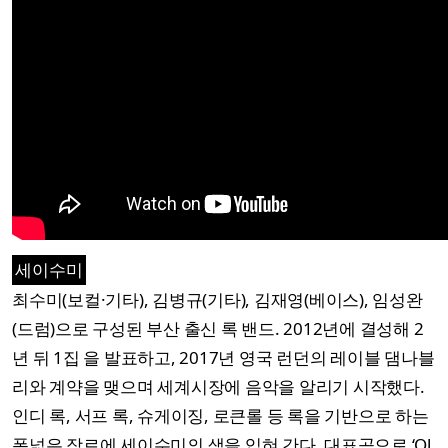
세이수미
최수미(보컬·기타), 김병규(기타), 김재영(베이스), 임성완
(드럼)으로 구성된 부산 출신 록 밴드. 2012년에 결성해 2
년 뒤 1집 을 발표하고, 2017년 영국 런던의 레이블 댐나블
리와 계약을 맺으며 세계시장에 음악을 알리기 시작했다.
인디 록, 서프 록, 슈게이징, 로큰롤 등 록을 기반으로 하는
폭넓은 장르에 세이수미의 색을 입혀 간다. 대표곡으로 ‘Ol