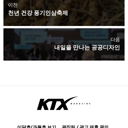
이전
천년 건강 풍기인삼축제
다음
내일을 만나는 공공디자인
이달호/과월호 보기
편집팀 / 광고 제휴 문의