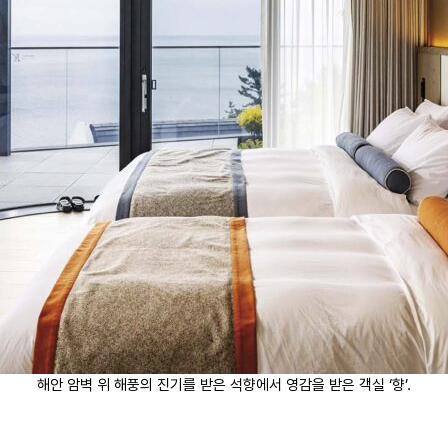
해안 암벽 위 해풍의 진기를 받은 석향에서 영감을 받은 객실 ‘향’.