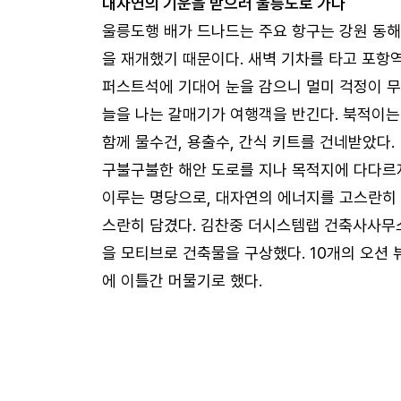
대자연의 기운을 받으러 울릉도로 가다
울릉도행 배가 드나드는 주요 항구는 강원 동해
을 재개했기 때문이다. 새벽 기차를 타고 포항
퍼스트석에 기대어 눈을 감으니 멀미 걱정이 무
늘을 나는 갈매기가 여행객을 반긴다. 북적이는
함께 물수건, 용출수, 간식 키트를 건네받았다.
구불구불한 해안 도로를 지나 목적지에 다다르자
이루는 명당으로, 대자연의 에너지를 고스란히 
스란히 담겼다. 김찬중 더시스템랩 건축사사무
을 모티브로 건축물을 구상했다. 10개의 오션 뷰
에 이틀간 머물기로 했다.