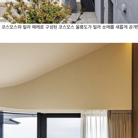
 코스모스와 빌라 떼레로 구성된 코스모스 울릉도가 빌라 쏘메를 새롭게 공개