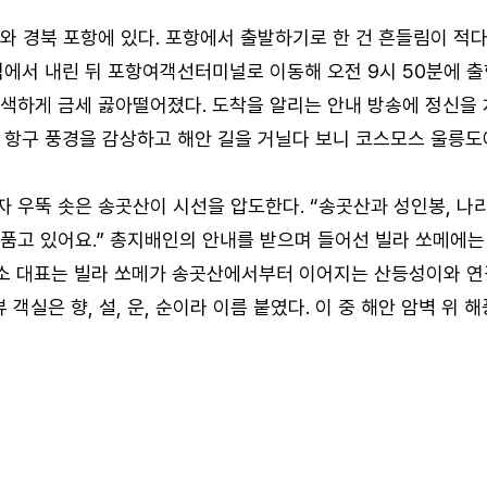
와 경북 포항에 있다. 포항에서 출발하기로 한 건 흔들림이 적
역에서 내린 뒤 포항여객선터미널로 이동해 오전 9시 50분에 
색하게 금세 곯아떨어졌다. 도착을 알리는 안내 방송에 정신을 
 항구 풍경을 감상하고 해안 길을 거닐다 보니 코스모스 울릉도
 우뚝 솟은 송곳산이 시선을 압도한다. “송곳산과 성인봉, 나
품고 있어요.” 총지배인의 안내를 받으며 들어선 빌라 쏘메에
소 대표는 빌라 쏘메가 송곳산에서부터 이어지는 산등성이와 연
 객실은 향, 설, 운, 순이라 이름 붙였다. 이 중 해안 암벽 위