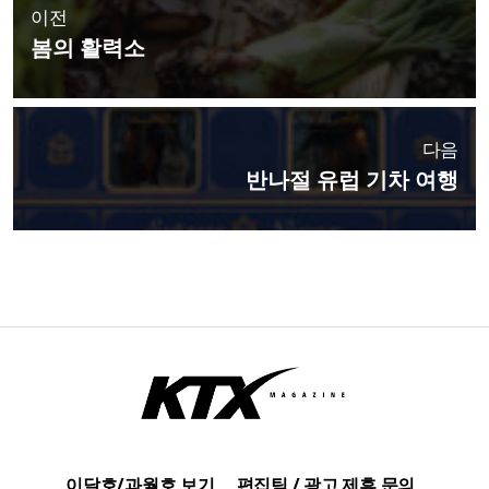
이전
봄의 활력소
다음
반나절 유럽 기차 여행
이달호/과월호 보기
편집팀 / 광고 제휴 문의